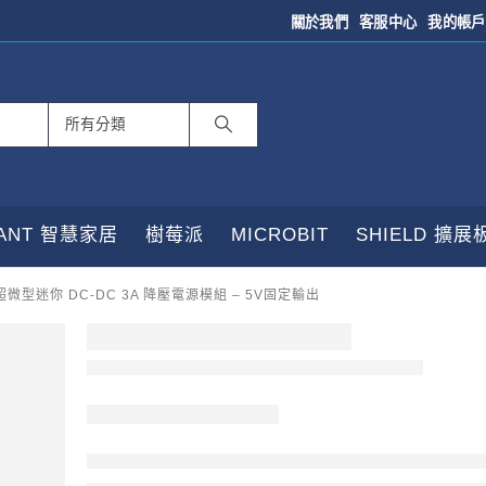
關於我們
客服中心
我的帳戶
TANT 智慧家居
樹莓派
MICROBIT
SHIELD 擴展
超微型迷你 DC-DC 3A 降壓電源模組 – 5V固定輸出