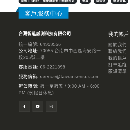
探索 ESP32：開發與創新的無限可能
樂鑫
樹莓派
液晶螢幕
客戶服務中心
台灣智能感測科技有限公司
我的帳戶
統一編號: 64999556
關於我們
公司地址:
70055 台南市中西區海安路一
聯絡我們
段205號二樓
我的帳戶
訂單追蹤
客服電話:
06-2221898
願望清單
服務信箱:
service@taiwansensor.com
辦公時間:
週一至週五 / 9:00 AM - 6:00
PM (例假日休息)