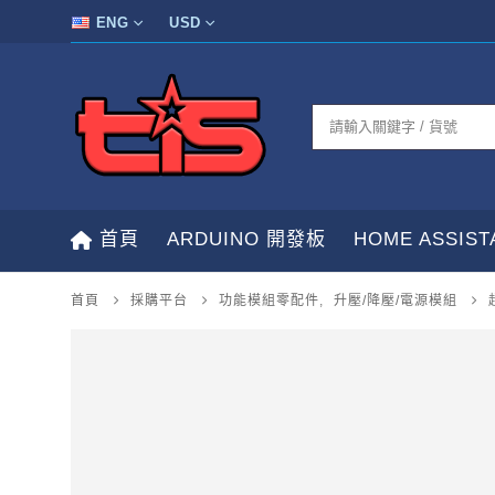
ENG
USD
首頁
ARDUINO 開發板
HOME ASSIS
首頁
採購平台
功能模組零配件
,
升壓/降壓/電源模組