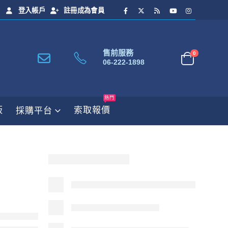
登入帳戶
註冊成為會員
售前服務
0
06-222-1898
熱門
板
索取報價
採購平台