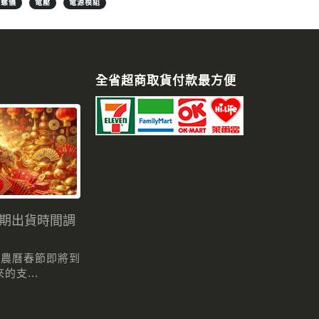
陀螺儀
電壓
電源模組
全省超商取貨付款最方便
假期出貨時間調
 農曆春節即將到
支...