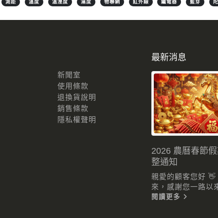
測距
溫度
溫溼度
濕度
物聯網
紅外線
繼電器
藍芽
最新消息
新聞室
使用條款
退換貨說明
銷售條款
隱私權聲明
2026 農曆春節
整通知
親愛的顧客您好 
來，感謝您一路以來的
閱讀更多