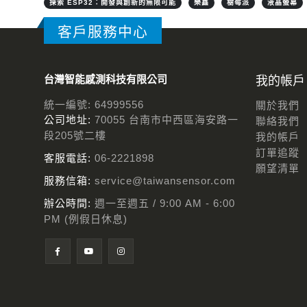
探索 ESP32：開發與創新的無限可能
樂鑫
樹莓派
液晶螢幕
客戶服務中心
台灣智能感測科技有限公司
我的帳戶
統一編號: 64999556
關於我們
公司地址:
70055 台南市中西區海安路一
聯絡我們
段205號二樓
我的帳戶
訂單追蹤
客服電話:
06-2221898
願望清單
服務信箱:
service@taiwansensor.com
辦公時間:
週一至週五 / 9:00 AM - 6:00
PM (例假日休息)