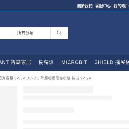
關於我們
客服中心
我的帳戶
TANT 智慧家居
樹莓派
MICROBIT
SHIELD 擴展
超寬電壓 8-55V DC-DC 降壓穩壓電源模組 輸出 9V 2A