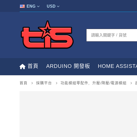
ENG
USD
首頁
ARDUINO 開發板
HOME ASSIS
首頁
採購平台
功能模組零配件
,
升壓/降壓/電源模組