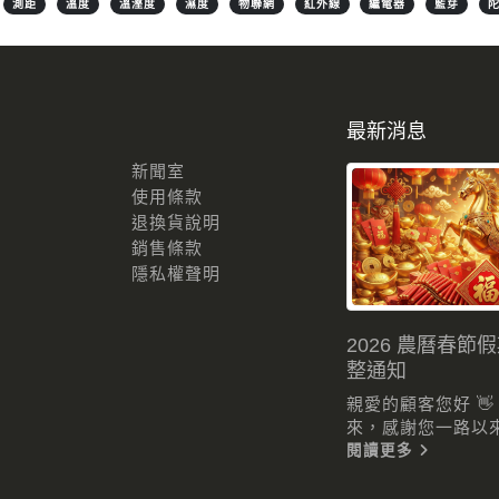
測距
溫度
溫溼度
濕度
物聯網
紅外線
繼電器
藍芽
最新消息
新聞室
使用條款
退換貨說明
銷售條款
隱私權聲明
2026 農曆春節
整通知
親愛的顧客您好 
來，感謝您一路以來的
閱讀更多