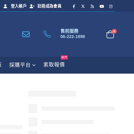
登入帳戶
註冊成為會員
售前服務
0
06-222-1898
熱門
板
索取報價
採購平台