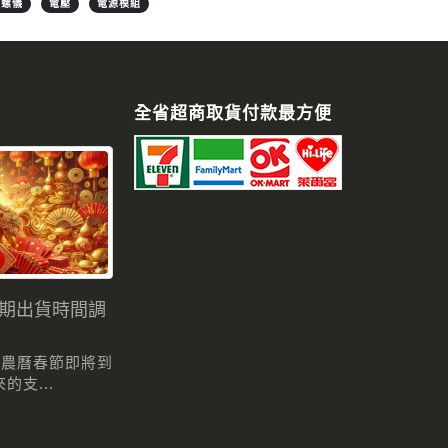
陀螺儀
電壓
電源模組
全省超商取貨付款最方便
假期出貨時間調
 農曆春節即將到
支...