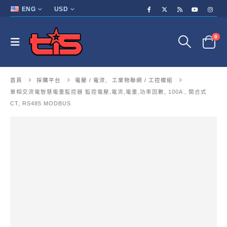
ENG
USD
0
首頁
採購平台
電壓 / 電流
,
工業物聯網 / 工控模組
單相交流電智慧電量監控器 監控電壓,電流,電量,功率因數, 100A , 開合式
CT, RS485 MODBUS