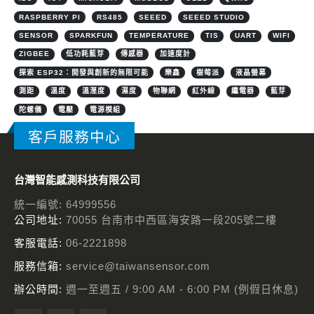
RASPBERRY PI
RS485
SEEED
SEEED STUDIO
SENSOR
SPARKFUN
TEMPERATURE
TIS
UART
WIFI
ZIGBEE
低功耗藍芽
傳感器
加速度計
探索 ESP32：開發與創新的無限可能
樂鑫
樹莓派
液晶螢幕
測距
溫度
溫溼度
濕度
物聯網
紅外線
繼電器
藍芽
陀螺儀
電壓
電源模組
客戶服務中心
台灣智能感測科技有限公司
統一編號: 64999556
公司地址:
70055 台南市中西區海安路一段205號二樓
客服電話:
06-2221898
服務信箱:
service@taiwansensor.com
辦公時間:
週一至週五 / 9:00 AM - 6:00 PM (例假日休息)